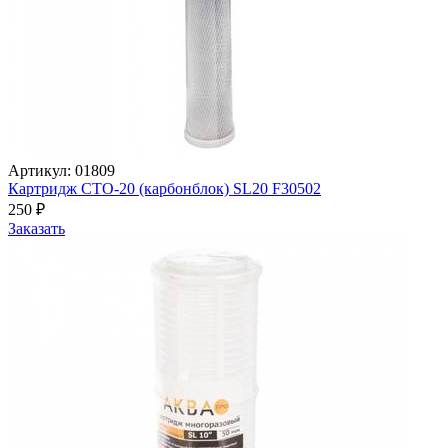
Артикул: 01809
Картридж СТО-20 (карбонблок) SL20 F30502
250
₽
Заказать