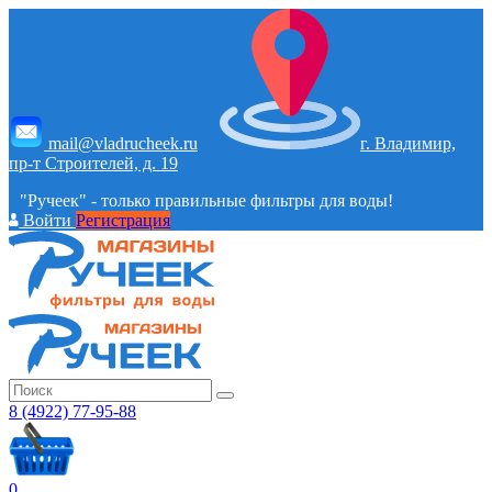
mail@vladrucheek.ru
г. Владимир,
пр-т Строителей, д. 19
"Ручеек" - только правильные фильтры для воды!
Войти
Регистрация
8 (4922) 77-95-88
0