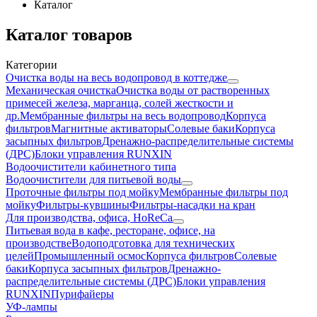
Каталог
Каталог товаров
Категории
Очистка воды на весь водопровод в коттедже
Механическая очистка
Очистка воды от растворенных
примесей железа, марганца, солей жесткости и
др.
Мембранные фильтры на весь водопровод
Корпуса
фильтров
Магнитные активаторы
Солевые баки
Корпуса
засыпных фильтров
Дренажно-распределительные системы
(ДРС)
Блоки управления RUNXIN
Водоочистители кабинетного типа
Водоочистители для питьевой воды
Проточные фильтры под мойку
Мембранные фильтры под
мойку
Фильтры-кувшины
Фильтры-насадки на кран
Для производства, офиса, HoReCa
Питьевая вода в кафе, ресторане, офисе, на
производстве
Водоподготовка для технических
целей
Промышленный осмос
Корпуса фильтров
Солевые
баки
Корпуса засыпных фильтров
Дренажно-
распределительные системы (ДРС)
Блоки управления
RUNXIN
Пурифайеры
УФ-лампы