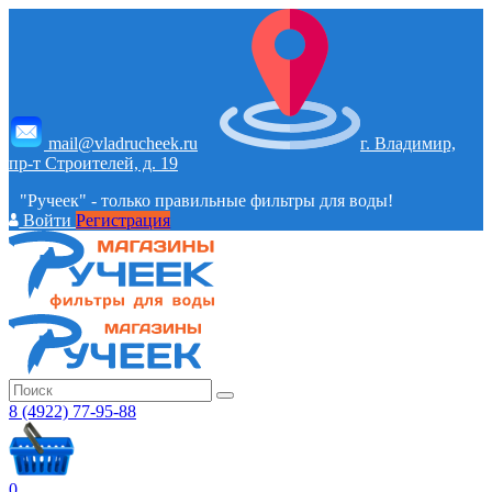
mail@vladrucheek.ru
г. Владимир,
пр-т Строителей, д. 19
"Ручеек" - только правильные фильтры для воды!
Войти
Регистрация
8 (4922) 77-95-88
0