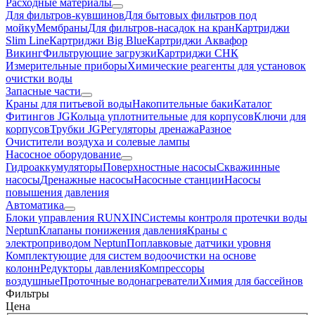
Расходные материалы
Для фильтров-кувшинов
Для бытовых фильтров под
мойку
Мембраны
Для фильтров-насадок на кран
Картриджи
Slim Line
Картриджи Big Blue
Картриджи Аквафор
Викинг
Фильтрующие загрузки
Картриджи СНК
Измерительные приборы
Химические реагенты для установок
очистки воды
Запасные части
Краны для питьевой воды
Накопительные баки
Каталог
Фитингов JG
Кольца уплотнительные для корпусов
Ключи для
корпусов
Трубки JG
Регуляторы дренажа
Разное
Очистители воздуха и солевые лампы
Насосное оборудование
Гидро­аккумуляторы
Поверхностные насосы
Скважинные
насосы
Дренажные насосы
Насосные станции
Насосы
повышения давления
Автоматика
Блоки управления RUNXIN
Системы контроля протечки воды
Neptun
Клапаны понижения давления
Краны с
электроприводом Neptun
Поплавковые датчики уровня
Комплектующие для систем водоочистки на основе
колонн
Редукторы давления
Компрессоры
воздушные
Проточные водонагреватели
Химия для бассейнов
Фильтры
Цена