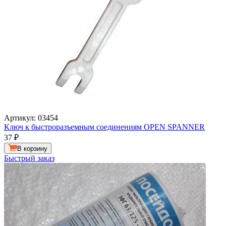
Артикул: 03454
Ключ к быстроразъемным соединениям OPEN SPANNER
37
₽
В корзину
Быстрый заказ