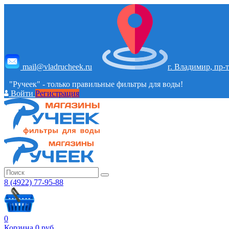
mail@vladrucheek.ru
г. Владимир, пр-т
"Ручеек" - только правильные фильтры для воды!
Войти
Регистрация
8 (4922) 77-95-88
0
Корзина
0
руб