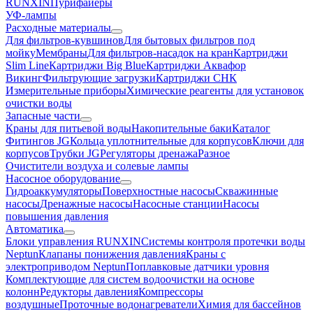
RUNXIN
Пурифайеры
УФ-лампы
Расходные материалы
Для фильтров-кувшинов
Для бытовых фильтров под
мойку
Мембраны
Для фильтров-насадок на кран
Картриджи
Slim Line
Картриджи Big Blue
Картриджи Аквафор
Викинг
Фильтрующие загрузки
Картриджи СНК
Измерительные приборы
Химические реагенты для установок
очистки воды
Запасные части
Краны для питьевой воды
Накопительные баки
Каталог
Фитингов JG
Кольца уплотнительные для корпусов
Ключи для
корпусов
Трубки JG
Регуляторы дренажа
Разное
Очистители воздуха и солевые лампы
Насосное оборудование
Гидро­аккумуляторы
Поверхностные насосы
Скважинные
насосы
Дренажные насосы
Насосные станции
Насосы
повышения давления
Автоматика
Блоки управления RUNXIN
Системы контроля протечки воды
Neptun
Клапаны понижения давления
Краны с
электроприводом Neptun
Поплавковые датчики уровня
Комплектующие для систем водоочистки на основе
колонн
Редукторы давления
Компрессоры
воздушные
Проточные водонагреватели
Химия для бассейнов