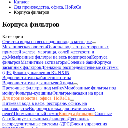
Каталог
Для производства, офиса, HoReCa
Корпуса фильтров
Корпуса фильтров
Категории
Очистка воды на весь водопровод в коттедже
Механическая очистка
Очистка воды от растворенных
примесей железа, марганца, солей жесткости и
др.
Мембранные фильтры на весь водопровод
Корпуса
фильтров
Магнитные активаторы
Солевые баки
Корпуса
засыпных фильтров
Дренажно-распределительные системы
(ДРС)
Блоки управления RUNXIN
Водоочистители кабинетного типа
Водоочистители для питьевой воды
Проточные фильтры под мойку
Мембранные фильтры под
мойку
Фильтры-кувшины
Фильтры-насадки на кран
Для производства, офиса, HoReCa
Питьевая вода в кафе, ресторане, офисе, на
производстве
Водоподготовка для технических
целей
Промышленный осмос
Корпуса фильтров
Солевые
баки
Корпуса засыпных фильтров
Дренажно-
распределительные системы (ДРС)
Блоки управления