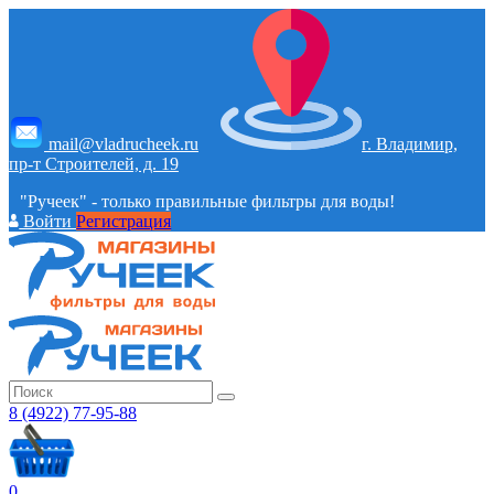
mail@vladrucheek.ru
г. Владимир,
пр-т Строителей, д. 19
"Ручеек" - только правильные фильтры для воды!
Войти
Регистрация
8 (4922) 77-95-88
0