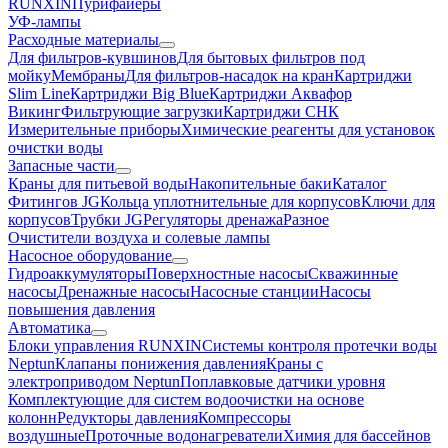
RUNXIN
Пурифайеры
УФ-лампы
Расходные материалы
Для фильтров-кувшинов
Для бытовых фильтров под
мойку
Мембраны
Для фильтров-насадок на кран
Картриджи
Slim Line
Картриджи Big Blue
Картриджи Аквафор
Викинг
Фильтрующие загрузки
Картриджи СНК
Измерительные приборы
Химические реагенты для установок
очистки воды
Запасные части
Краны для питьевой воды
Накопительные баки
Каталог
Фитингов JG
Кольца уплотнительные для корпусов
Ключи для
корпусов
Трубки JG
Регуляторы дренажа
Разное
Очистители воздуха и солевые лампы
Насосное оборудование
Гидро­аккумуляторы
Поверхностные насосы
Скважинные
насосы
Дренажные насосы
Насосные станции
Насосы
повышения давления
Автоматика
Блоки управления RUNXIN
Системы контроля протечки воды
Neptun
Клапаны понижения давления
Краны с
электроприводом Neptun
Поплавковые датчики уровня
Комплектующие для систем водоочистки на основе
колонн
Редукторы давления
Компрессоры
воздушные
Проточные водонагреватели
Химия для бассейнов