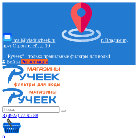
mail@vladrucheek.ru
г. Владимир,
пр-т Строителей, д. 19
"Ручеек" - только правильные фильтры для воды!
Войти
Регистрация
8 (4922) 77-95-88
0