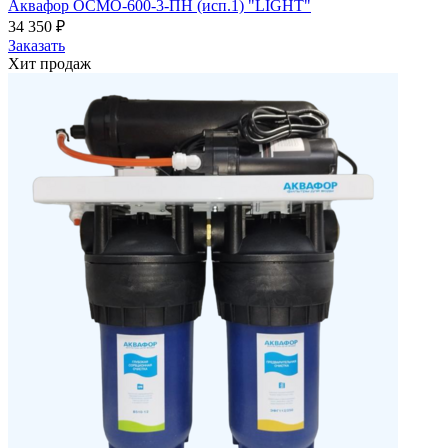
Аквафор ОСМО-600-3-ПН (исп.1) "LIGHT"
34 350
₽
Заказать
Хит продаж