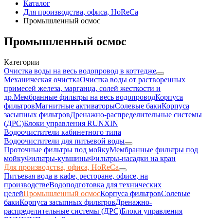
Каталог
Для производства, офиса, HoReCa
Промышленный осмос
Промышленный осмос
Категории
Очистка воды на весь водопровод в коттедже
Механическая очистка
Очистка воды от растворенных
примесей железа, марганца, солей жесткости и
др.
Мембранные фильтры на весь водопровод
Корпуса
фильтров
Магнитные активаторы
Солевые баки
Корпуса
засыпных фильтров
Дренажно-распределительные системы
(ДРС)
Блоки управления RUNXIN
Водоочистители кабинетного типа
Водоочистители для питьевой воды
Проточные фильтры под мойку
Мембранные фильтры под
мойку
Фильтры-кувшины
Фильтры-насадки на кран
Для производства, офиса, HoReCa
Питьевая вода в кафе, ресторане, офисе, на
производстве
Водоподготовка для технических
целей
Промышленный осмос
Корпуса фильтров
Солевые
баки
Корпуса засыпных фильтров
Дренажно-
распределительные системы (ДРС)
Блоки управления