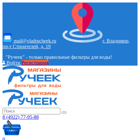
mail@vladrucheek.ru
г. Владимир,
пр-т Строителей, д. 19
"Ручеек" - только правильные фильтры для воды!
Войти
Регистрация
8 (4922) 77-95-88
0