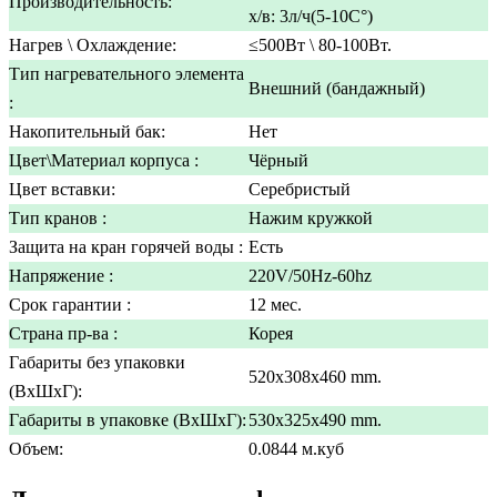
Производительность:
х/в: 3л/ч(5-10C°)
Нагрев \ Охлаждение:
≤500Вт \ 80-100Вт.
Тип нагревательного элемента
Внешний (бандажный)
:
Накопительный бак:
Нет
Цвет\Материал корпуса :
Чёрный
Цвет вставки:
Серебристый
Тип кранов :
Нажим кружкой
Защита на кран горячей воды :
Есть
Напряжение :
220V/50Hz-60hz
Срок гарантии :
12 мес.
Страна пр-ва :
Корея
Габариты без упаковки
520x308x460 mm.
(ВxШxГ):
Габариты в упаковке (ВxШxГ):
530x325x490 mm.
Объем:
0.0844 м.куб