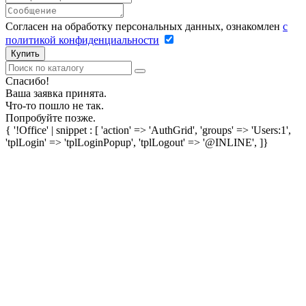
Согласен на обработку персональных данных, ознакомлен
с
политикой конфиденциальности
Купить
Спасибо!
Ваша заявка принята.
Что-то пошло не так.
Попробуйте позже.
{ '!Office' | snippet : [ 'action' => 'AuthGrid', 'groups' => 'Users:1',
'tplLogin' => 'tplLoginPopup', 'tplLogout' => '@INLINE', ]}