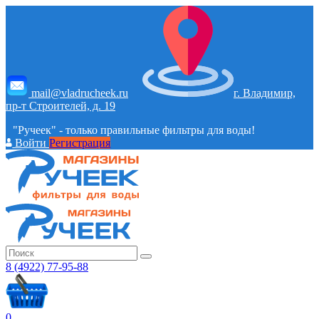
mail@vladrucheek.ru
г. Владимир,
пр-т Строителей, д. 19
"Ручеек" - только правильные фильтры для воды!
Войти
Регистрация
8 (4922) 77-95-88
0