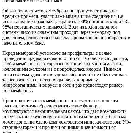
составляют менее 0.0001 мкм.
Обратноосмотическая мембрана не пропускает никакие
вредные примеси, удаляя даже мельчайшие соединения. Ее
использование позволяет устранить 100% органических и 93-
98% неорганических примесей. Вода из водопроводной
системы либо из скважины проходит через мембрану под
давлением, очищается на молекулярном уровне и собирается в
накопительном баке.
Перед мембраной установлены предфильтры с целью
проведения предварительной очистки. Это делается для того,
чтобы мембрана не засорялась механическими примесями,
коллоидным железом и не повреждалась хлором. Никакая
иная система удаления вредных соединений не обеспечивает
такого качества очистки воды, ведь, к примеру,
микроорганизмы и вирусы в сотни раз превосходят размер
пор мембраны.
Производительность мембранного элемента не слишком
высока, поэтому обратноосмотические фильтры
комплектуются накопительным баком, что дает возможность
получать питьевую воду в достаточном количестве. Система
может дополнительно комплектоваться минерализатором, УФ-
стерилизаторами и прочими опциями в зависимости от
модели.