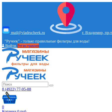
mail@vladrucheek.ru
г. Владимир, пр-т
"Ручеек" - только правильные фильтры для воды!
Войти
Регистрация
8 (4922) 77-95-88
0
Корзина
0
руб