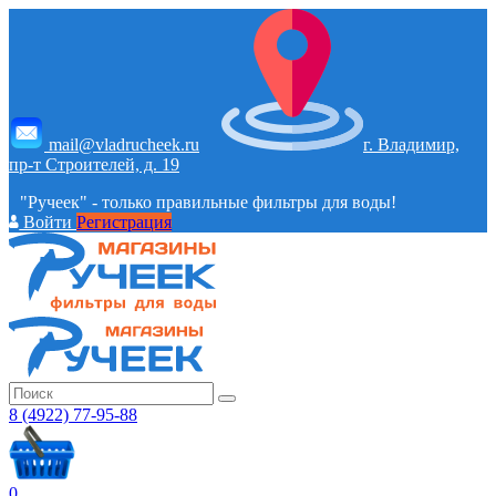
mail@vladrucheek.ru
г. Владимир,
пр-т Строителей, д. 19
"Ручеек" - только правильные фильтры для воды!
Войти
Регистрация
8 (4922) 77-95-88
0