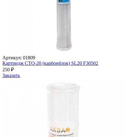
Артикул: 01809
Картридж СТО-20 (карбонблок) SL20 F30502
250
₽
Заказать