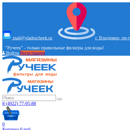
mail@vladrucheek.ru
г. Владимир, пр-т
"Ручеек" - только правильные фильтры для воды!
Войти
Регистрация
8 (4922) 77-95-88
0
Корзина
0
руб