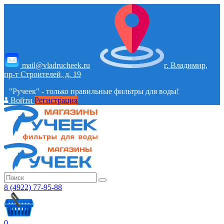
mail@vladrucheek.ru
г. Владимир,
пр-т Строителей, д. 19
"Ручеек" - только правильные фильтры для воды!
Войти
Регистрация
8 (4922) 77-95-88
0