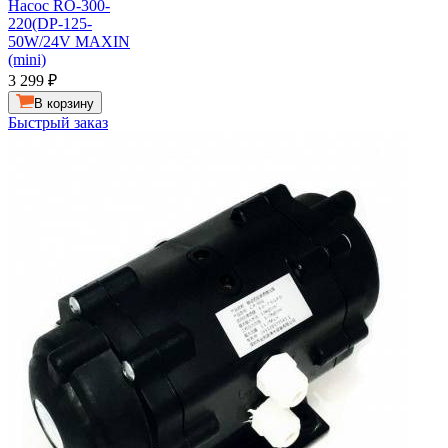
Насос RO-300-
220(DP-125-
50W/24V MAXIN
(mini)
3 299
₽
В корзину
Быстрый заказ