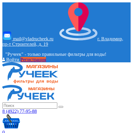
mail@vladrucheek.ru
г. Владимир,
пр-т Строителей, д. 19
"Ручеек" - только правильные фильтры для воды!
Войти
Регистрация
8 (4922) 77-95-88
0