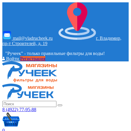
mail@vladrucheek.ru
г. Владимир,
пр-т Строителей, д. 19
"Ручеек" - только правильные фильтры для воды!
Войти
Регистрация
8 (4922) 77-95-88
0