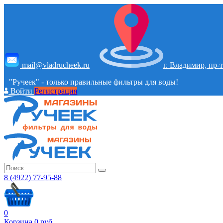
mail@vladrucheek.ru
г. Владимир, пр-т
"Ручеек" - только правильные фильтры для воды!
Войти
Регистрация
8 (4922) 77-95-88
0
Корзина
0
руб