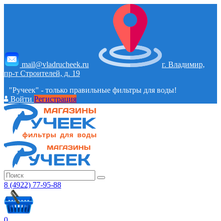
mail@vladrucheek.ru
г. Владимир,
пр-т Строителей, д. 19
"Ручеек" - только правильные фильтры для воды!
Войти
Регистрация
8 (4922) 77-95-88
0