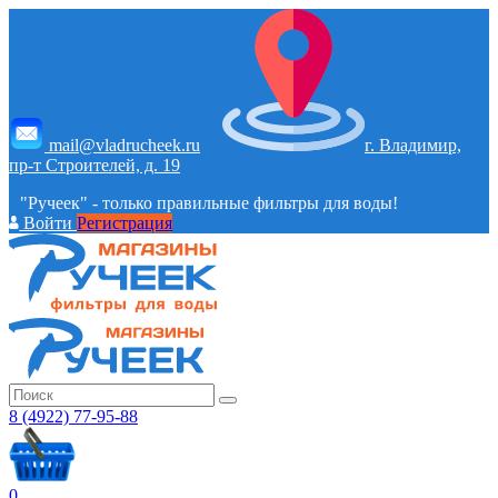
mail@vladrucheek.ru
г. Владимир,
пр-т Строителей, д. 19
"Ручеек" - только правильные фильтры для воды!
Войти
Регистрация
8 (4922) 77-95-88
0