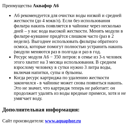
Преимущества
Аквафор А6
А6 рекомендуется для очистки воды низкой и средней
жесткости (до 4 мэкв/л). Если без использования
фильтра накипь появляется в чайнике через несколько
дней – у вас вода высокой жесткости. Менять модули в
фильтре-кувшине придётся слишком часто (раз в 2
недели). Выгоднее использовать фильтры обратного
осмоса, которые помогут полностью устранить накипь
(модули меняются раз в полгода и раз в год.
Ресурс модуля А6 − 350 литров: в семье из 3-х человек
этого хватит на 3 месяца использования. В среднем
взрослому человеку в сутки нужно 3 литра воды,
включая напитки, супы и бульоны.
Когда ресурс картриджа по удалению жесткости
закончился - в чайнике может снова появиться накипь.
Это не значит, что картридж теперь не работает: он
продолжает удалять из воды вредные примеси, хотя и не
умягчает воду.
Дополнительная информация:
Сайт производителя:
www.aquaphor.ru