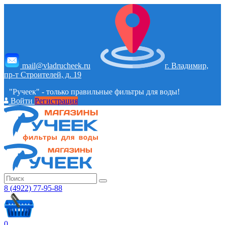
mail@vladrucheek.ru
г. Владимир,
пр-т Строителей, д. 19
"Ручеек" - только правильные фильтры для воды!
Войти
Регистрация
8 (4922) 77-95-88
0