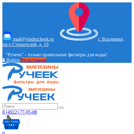
mail@vladrucheek.ru
г. Владимир,
пр-т Строителей, д. 19
"Ручеек" - только правильные фильтры для воды!
Войти
Регистрация
8 (4922) 77-95-88
0