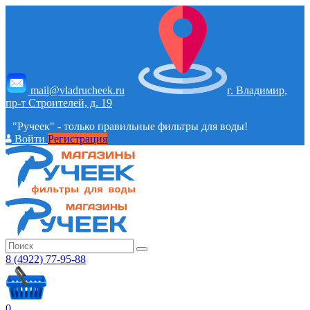
mail@vladrucheek.ru
г. Владимир,
пр-т Строителей, д. 19
"Ручеек" - только правильные фильтры для воды!
Войти
Регистрация
8 (4922) 77-95-88
0