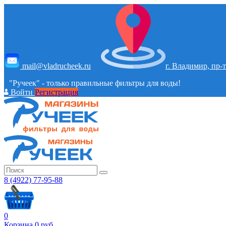
mail@vladrucheek.ru
г. Владимир, пр-т
"Ручеек" - только правильные фильтры для воды!
Войти
Регистрация
8 (4922) 77-95-88
0
Корзина
0
руб