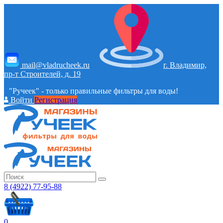
mail@vladrucheek.ru
г. Владимир,
пр-т Строителей, д. 19
"Ручеек" - только правильные фильтры для воды!
Войти
Регистрация
8 (4922) 77-95-88
0