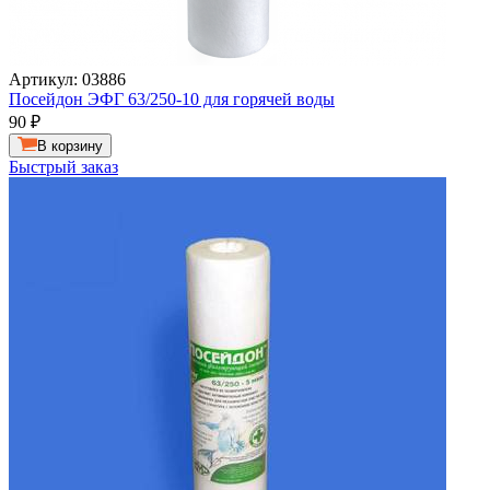
Артикул: 03886
Посейдон ЭФГ 63/250-10 для горячей воды
90
₽
В корзину
Быстрый заказ