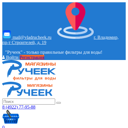
mail@vladrucheek.ru
г. Владимир,
пр-т Строителей, д. 19
"Ручеек" - только правильные фильтры для воды!
Войти
Регистрация
8 (4922) 77-95-88
0