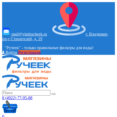
mail@vladrucheek.ru
г. Владимир,
пр-т Строителей, д. 19
"Ручеек" - только правильные фильтры для воды!
Войти
Регистрация
8 (4922) 77-95-88
0