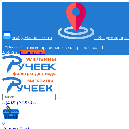
mail@vladrucheek.ru
г. Владимир, пр-т
"Ручеек" - только правильные фильтры для воды!
Войти
Регистрация
8 (4922) 77-95-88
0
Корзина
0
руб