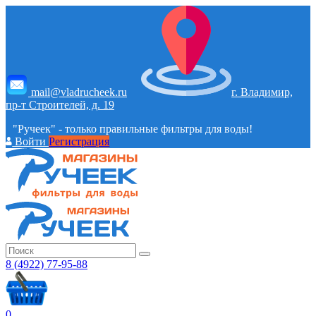
mail@vladrucheek.ru
г. Владимир,
пр-т Строителей, д. 19
"Ручеек" - только правильные фильтры для воды!
Войти
Регистрация
8 (4922) 77-95-88
0