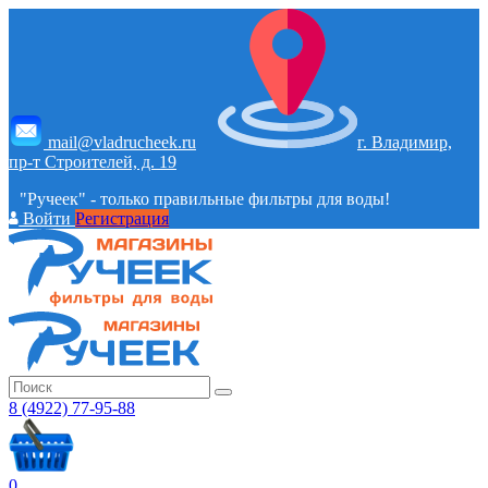
mail@vladrucheek.ru
г. Владимир,
пр-т Строителей, д. 19
"Ручеек" - только правильные фильтры для воды!
Войти
Регистрация
8 (4922) 77-95-88
0