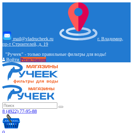
mail@vladrucheek.ru
г. Владимир,
пр-т Строителей, д. 19
"Ручеек" - только правильные фильтры для воды!
Войти
Регистрация
8 (4922) 77-95-88
0