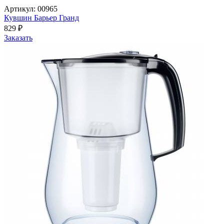
Артикул: 00965
Кувшин Барьер Гранд
829
₽
Заказать