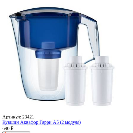
Артикул: 23421
Кувшин Аквафор Гарри А5 (2 модуля)
690
₽