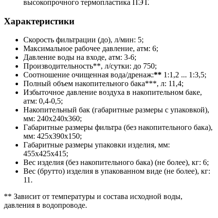
высокопрочного термопластика ПЭТ.
Характеристики
Скорость фильтрации (до), л/мин: 5;
Максимальное рабочее давление, атм: 6;
Давление воды на входе, атм: 3-6;
Производительность**, л/сутки: до 750;
Соотношение очищенная вода/дренаж:
**
1:1,2 ... 1:3,5;
Полный объем накопительного бака***, л: 11,4;
Избыточное давление воздуха в накопительном баке,
атм: 0,4-0,5;
Накопительный бак (габаритные размеры с упаковкой),
мм: 240х240х360;
Габаритные размеры фильтра (без накопительного бака),
мм: 425х390х150;
Габаритные размеры упаковки изделия, мм:
455х425х415;
Вес изделия (без накопительного бака) (не более), кг: 6;
Вес (брутто) изделия в упакованном виде (не более), кг:
11.
** Зависит от температуры и состава исходной воды,
давления в водопроводе.