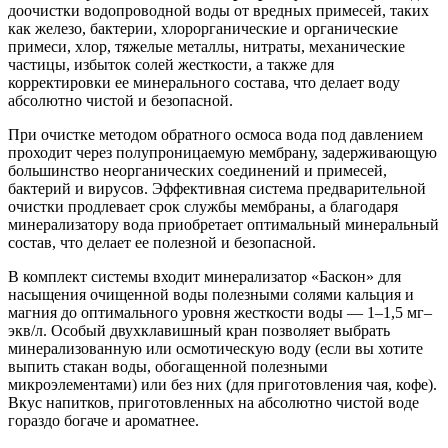
доочистки водопроводной воды от вредных примесей, таких
как железо, бактерии, хлорорганические и органические
примеси, хлор, тяжелые металлы, нитраты, механические
частицы, избыток солей жесткости, а также для
корректировки ее минерального состава, что делает воду
абсолютно чистой и безопасной.
При очистке методом обратного осмоса вода под давлением
проходит через полупроницаемую мембрану, задерживающую
большинство неорганических соединений и примесей,
бактерий и вирусов. Эффективная система предварительной
очистки продлевает срок службы мембраны, а благодаря
минерализатору вода приобретает оптимальный минеральный
состав, что делает ее полезной и безопасной.
В комплект системы входит минерализатор «Баскон» для
насыщения очищенной воды полезными солями кальция и
магния до оптимального уровня жесткости воды — 1–1,5 мг–
экв/л. Особый двухклавишный кран позволяет выбрать
минерализованную или осмотическую воду (если вы хотите
выпить стакан воды, обогащенной полезными
микроэлементами) или без них (для приготовления чая, кофе).
Вкус напитков, приготовленных на абсолютно чистой воде
гораздо богаче и ароматнее.