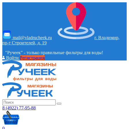
mail@vladrucheek.ru
г. Владимир,
пр-т Строителей, д. 19
"Ручеек" - только правильные фильтры для воды!
Войти
Регистрация
8 (4922) 77-95-88
0