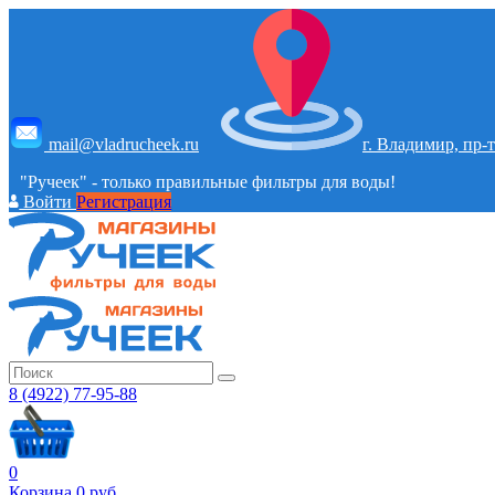
mail@vladrucheek.ru
г. Владимир, пр-т
"Ручеек" - только правильные фильтры для воды!
Войти
Регистрация
8 (4922) 77-95-88
0
Корзина
0
руб