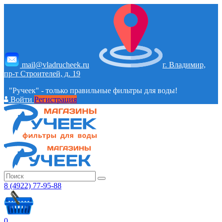
mail@vladrucheek.ru
г. Владимир,
пр-т Строителей, д. 19
"Ручеек" - только правильные фильтры для воды!
Войти
Регистрация
8 (4922) 77-95-88
0