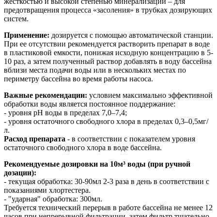
жесткостью и высокой степенью минерализации – для
предотвращения процесса «засоления» в трубках дозирующих
систем.
Применение:
дозируется с помощью автоматической станции.
При ее отсутствии рекомендуется растворить препарат в воде
в пластиковой емкости, понижая исходную концентрацию в 5-
10 раз, а затем полученный раствор добавлять в воду бассейна
вблизи места подачи воды или в нескольких местах по
периметру бассейна во время работы насоса.
Важные рекомендации:
условием максимально эффективной
обработки воды является постоянное поддержание:
- уровня рН воды в пределах 7,0–7,4;
- уровня остаточного свободного хлора в пределах 0,3–0,5мг/
л.
Расход препарата
- в соответствии с показателем уровня
остаточного свободного хлора в воде бассейна.
Рекомендуемые дозировки на 10м³ воды (при ручной
дозации):
- текущая обработка: 30-90мл 2-3 раза в день в соответствии с
показаниями хлортестера.
- "ударная" обработка: 300мл.
Требуется технический перерыв в работе бассейна не менее 12
часов при непрерывной фильтрации, затем фильтр тщательно