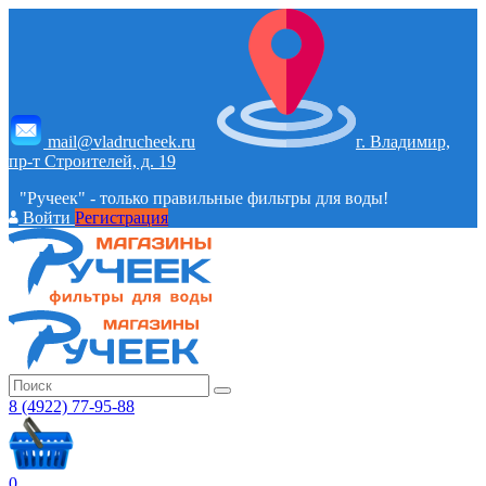
mail@vladrucheek.ru
г. Владимир,
пр-т Строителей, д. 19
"Ручеек" - только правильные фильтры для воды!
Войти
Регистрация
8 (4922) 77-95-88
0