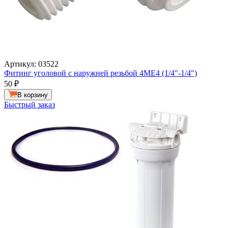
Артикул: 03522
Фитинг уголовой с наружней резьбой 4ME4 (1/4"-1/4")
50
₽
В корзину
Быстрый заказ