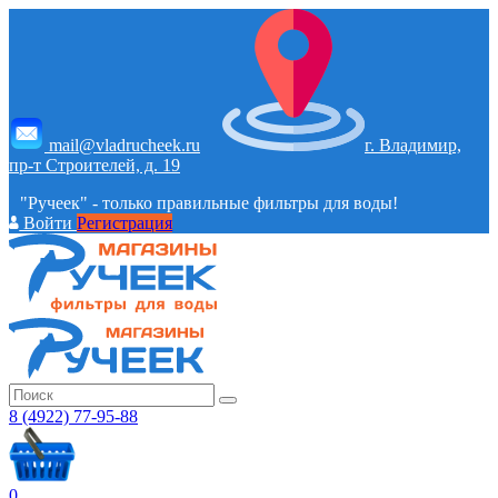
mail@vladrucheek.ru
г. Владимир,
пр-т Строителей, д. 19
"Ручеек" - только правильные фильтры для воды!
Войти
Регистрация
8 (4922) 77-95-88
0