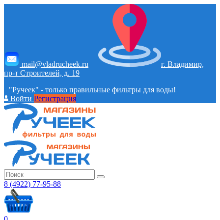
mail@vladrucheek.ru
г. Владимир,
пр-т Строителей, д. 19
"Ручеек" - только правильные фильтры для воды!
Войти
Регистрация
8 (4922) 77-95-88
0